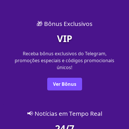
🎁 Bônus Exclusivos
VIP
Receba bônus exclusivos do Telegram,
promoções especiais e códigos promocionais
únicos!
Ver Bônus
📢 Notícias em Tempo Real
24/7