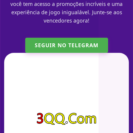
você tem acesso a promoções incríveis e uma
experiência de jogo inigualável. Junte-se aos
vencedores agora!
SEGUIR NO TELEGRAM