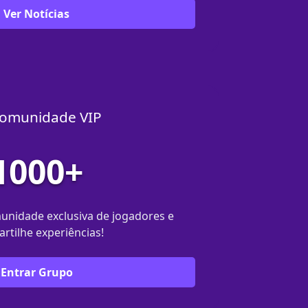
Ver Notícias
Comunidade VIP
1000+
unidade exclusiva de jogadores e
rtilhe experiências!
Entrar Grupo