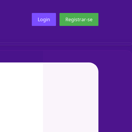
Login
Registrar-se