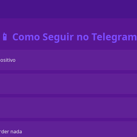
📱 Como Seguir no Telegram
ositivo
erder nada