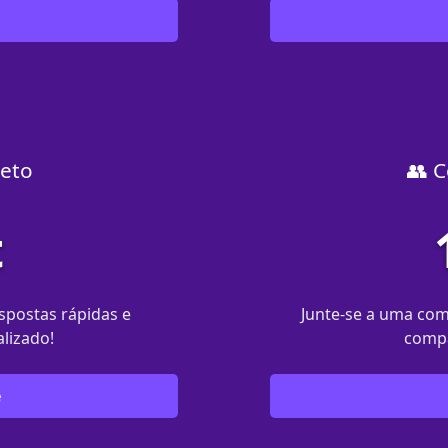
reto
👥 
t
espostas rápidas e
Junte-se a uma com
lizado!
compa
e