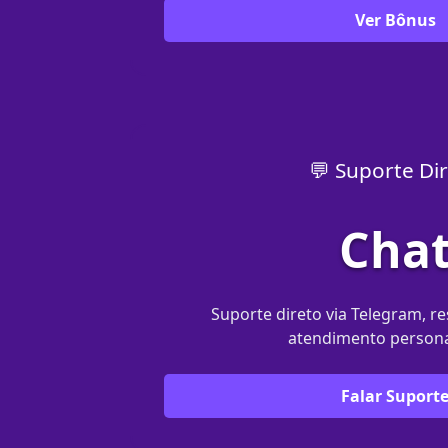
Ver Bônus
💬 Suporte Di
Cha
Suporte direto via Telegram, r
atendimento persona
Falar Suport