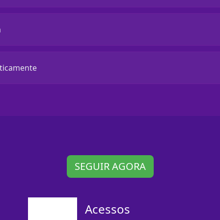
a
aticamente
SEGUIR AGORA
Acessos