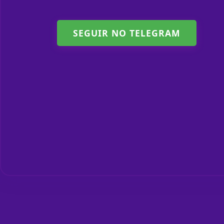
SEGUIR NO TELEGRAM