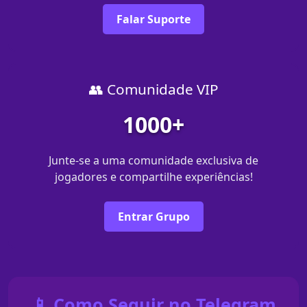
Falar Suporte
👥 Comunidade VIP
1000+
Junte-se a uma comunidade exclusiva de
jogadores e compartilhe experiências!
Entrar Grupo
📱 Como Seguir no Telegram