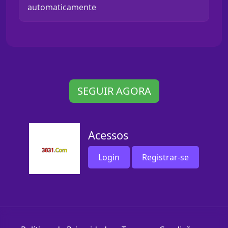
automaticamente
SEGUIR AGORA
Acessos
Login
Registrar-se