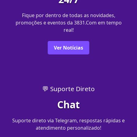
Fique por dentro de todas as novidades,
promoções e eventos da 3831.Com em tempo
real!
Ver Notícias
💬 Suporte Direto
Chat
Suporte direto via Telegram, respostas rápidas e
atendimento personalizado!