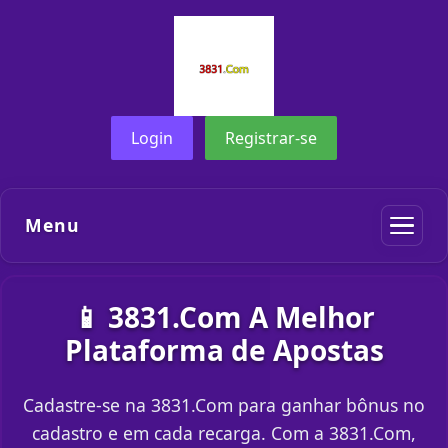
Login
Registrar-se
Menu
📱 3831.Com A Melhor
Plataforma de Apostas
Cadastre-se na 3831.Com para ganhar bônus no
cadastro e em cada recarga. Com a 3831.Com,