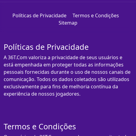
Políticas de Privacidade
Termos e Condições
Sitemap
Políticas de Privacidade
A 36T.Com valoriza a privacidade de seus usuários e
está empenhada em proteger todas as informações
pessoais fornecidas durante o uso de nossos canais de
comunicação. Todos os dados coletados são utilizados
exclusivamente para fins de melhoria contínua da
experiência de nossos jogadores.
Termos e Condições