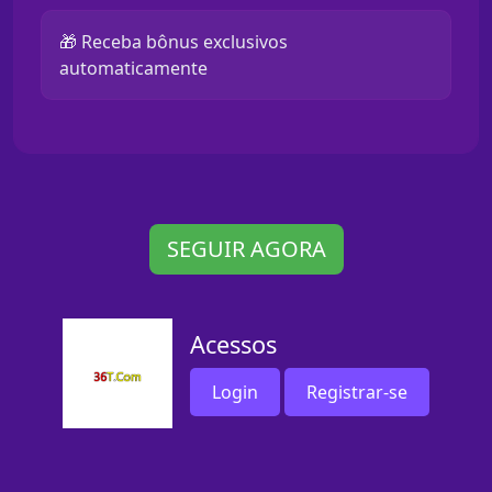
🎁 Receba bônus exclusivos
automaticamente
SEGUIR AGORA
Acessos
Login
Registrar-se