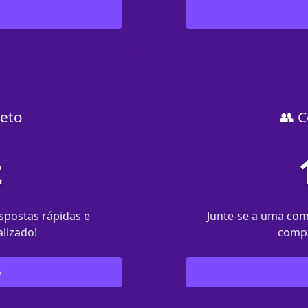
reto
👥 
t
espostas rápidas e
Junte-se a uma com
lizado!
compa
e