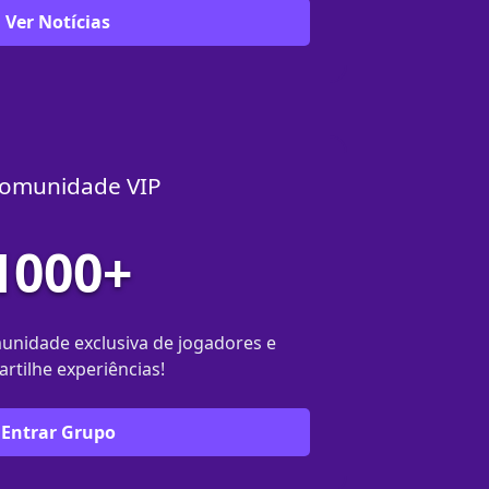
Ver Notícias
Comunidade VIP
1000+
unidade exclusiva de jogadores e
rtilhe experiências!
Entrar Grupo