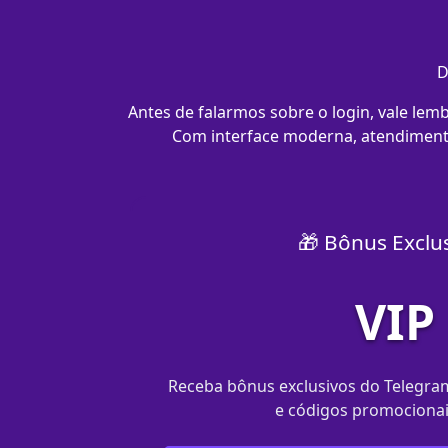
D
Antes de falarmos sobre o login, vale lemb
Com interface moderna, atendimento
🎁 Bônus Exclu
VIP
Receba bônus exclusivos do Telegra
e códigos promocionai