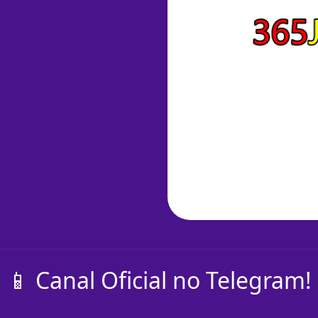
📱 Canal Oficial no Telegram!