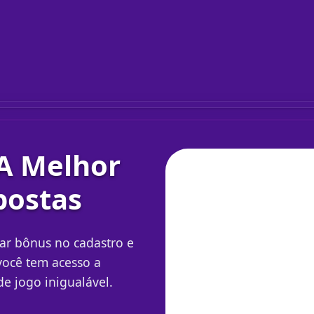
 A Melhor
postas
ar bônus no cadastro e
você tem acesso a
e jogo inigualável.