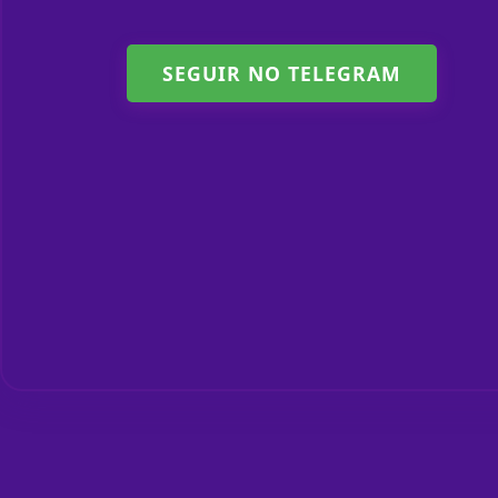
SEGUIR NO TELEGRAM