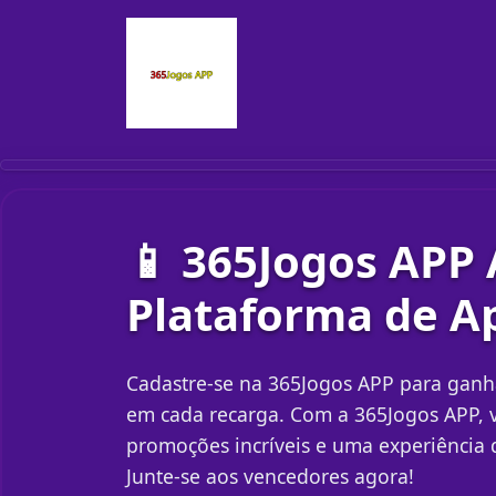
📱 365Jogos APP
Plataforma de A
Cadastre-se na 365Jogos APP para ganh
em cada recarga. Com a 365Jogos APP, 
promoções incríveis e uma experiência d
Junte-se aos vencedores agora!