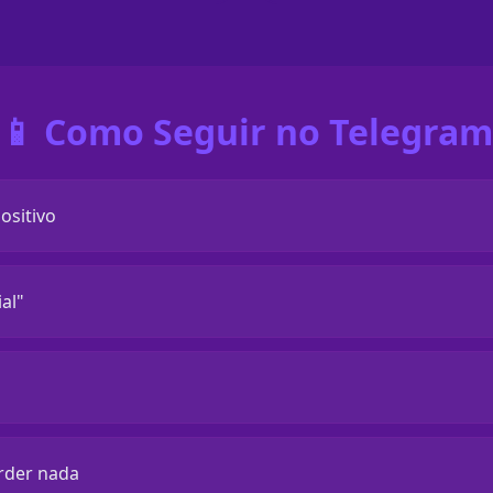
📱 Como Seguir no Telegram
ositivo
al"
erder nada