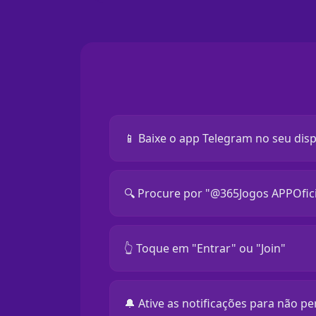
📱 Baixe o app Telegram no seu disp
🔍 Procure por "@365Jogos APPOfici
👆 Toque em "Entrar" ou "Join"
🔔 Ative as notificações para não p