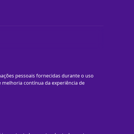
mações pessoais fornecidas durante o uso
e melhoria contínua da experiência de