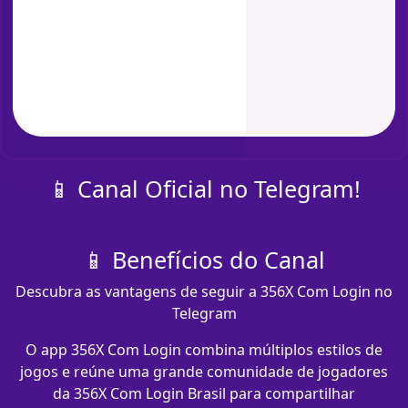
📱 Canal Oficial no Telegram!
📱 Benefícios do Canal
Descubra as vantagens de seguir a 356X Com Login no
Telegram
O app 356X Com Login combina múltiplos estilos de
jogos e reúne uma grande comunidade de jogadores
da 356X Com Login Brasil para compartilhar