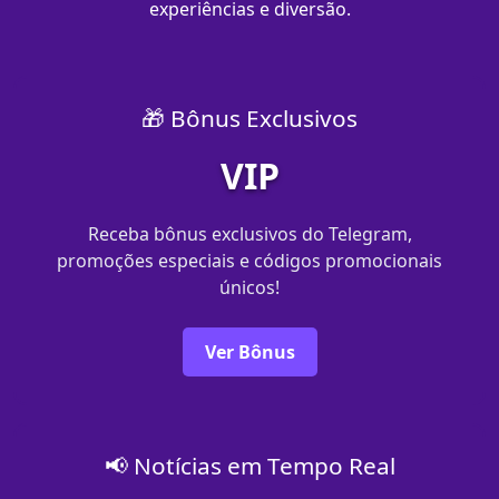
experiências e diversão.
🎁 Bônus Exclusivos
VIP
Receba bônus exclusivos do Telegram,
promoções especiais e códigos promocionais
únicos!
Ver Bônus
📢 Notícias em Tempo Real