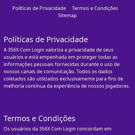
Políticas de Privacidade
Termos e Condições
Sitemap
Políticas de Privacidade
A 356X Com Login valoriza a privacidade de seus
usuários e está empenhada em proteger todas as
informações pessoais fornecidas durante o uso de
nossos canais de comunicação. Todos os dados
coletados são utilizados exclusivamente para fins de
melhoria contínua da experiência de nossos jogadores.
Termos e Condições
Os usuários da 356X Com Login concordam em