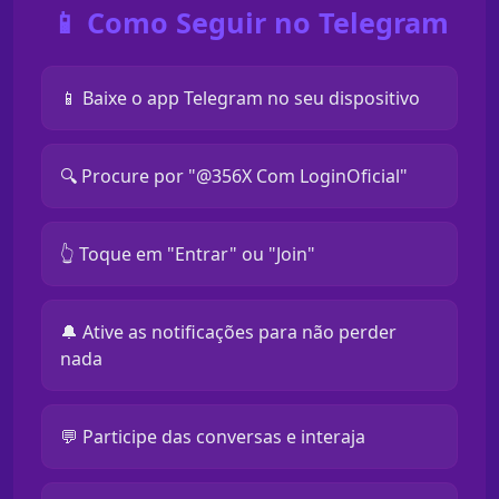
📱 Como Seguir no Telegram
📱 Baixe o app Telegram no seu dispositivo
🔍 Procure por "@356X Com LoginOficial"
👆 Toque em "Entrar" ou "Join"
🔔 Ative as notificações para não perder
nada
💬 Participe das conversas e interaja