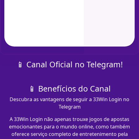
📱 Canal Oficial no Telegram!
📱 Benefícios do Canal
Descubra as vantagens de seguir a 33Win Login no
Telegram
A 33Win Login não apenas trouxe jogos de apostas
emocionantes para o mundo online, como também
oferece serviço completo de entretenimento pela