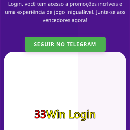
Login, você tem acesso a promoções incríveis e
uma experiência de jogo inigualável. Junte-se aos
vencedores agora!
SEGUIR NO TELEGRAM