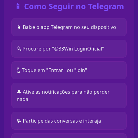
📱 Como Seguir no Telegram
📱 Baixe o app Telegram no seu dispositivo
🔍 Procure por "@33Win LoginOficial"
👆 Toque em "Entrar" ou "Join"
🔔 Ative as notificações para não perder
nada
💬 Participe das conversas e interaja