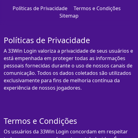
Políticas de Privacidade
Termos e Condições
Sitemap
Políticas de Privacidade
A 33Win Login valoriza a privacidade de seus usuários e
está empenhada em proteger todas as informações
pessoais fornecidas durante o uso de nossos canais de
comunicação. Todos os dados coletados são utilizados
exclusivamente para fins de melhoria contínua da
experiência de nossos jogadores.
Termos e Condições
Os usuários da 33Win Login concordam em respeitar