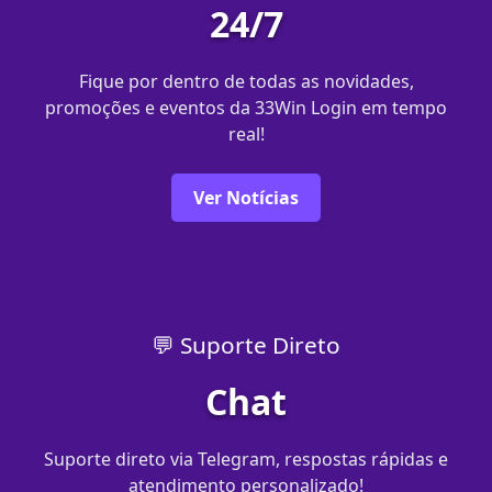
24/7
Fique por dentro de todas as novidades,
promoções e eventos da 33Win Login em tempo
real!
Ver Notícias
💬 Suporte Direto
Chat
Suporte direto via Telegram, respostas rápidas e
atendimento personalizado!