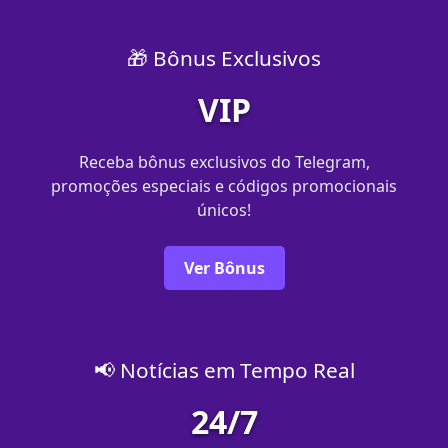
🎁 Bônus Exclusivos
VIP
Receba bônus exclusivos do Telegram,
promoções especiais e códigos promocionais
únicos!
Ver Bônus
📢 Notícias em Tempo Real
24/7