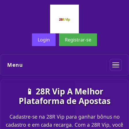
Login
Registrar-se
Menu
📱 28R Vip A Melhor
Plataforma de Apostas
Cadastre-se na 28R Vip para ganhar bônus no
cadastro e em cada recarga. Com a 28R Vip, você