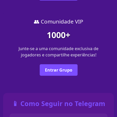
👥 Comunidade VIP
1000+
Junte-se a uma comunidade exclusiva de
jogadores e compartilhe experiências!
Entrar Grupo
📱 Como Seguir no Telegram