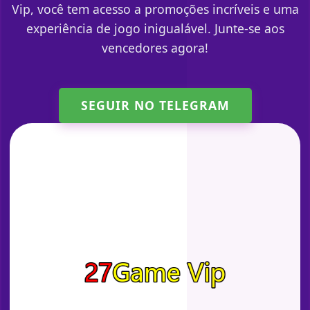
Vip, você tem acesso a promoções incríveis e uma
experiência de jogo inigualável. Junte-se aos
vencedores agora!
SEGUIR NO TELEGRAM