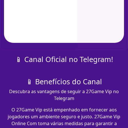
📱 Canal Oficial no Telegram!
📱 Benefícios do Canal
Descubra as vantagens de seguir a 27Game Vip no
Telegram
O 27Game Vip está empenhado em fornecer aos
jogadores um ambiente seguro e justo. 27Game Vip
Online Com toma várias medidas para garantir a