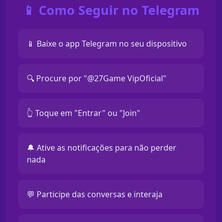
📱 Como Seguir no Telegram
📱 Baixe o app Telegram no seu dispositivo
🔍 Procure por "@27Game VipOficial"
👆 Toque em "Entrar" ou "Join"
🔔 Ative as notificações para não perder
nada
💬 Participe das conversas e interaja