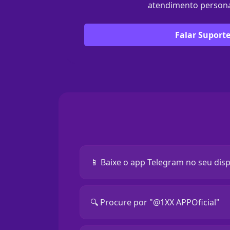
atendimento persona
Falar Suport
📱 Baixe o app Telegram no seu disp
🔍 Procure por "@1XX APPOficial"