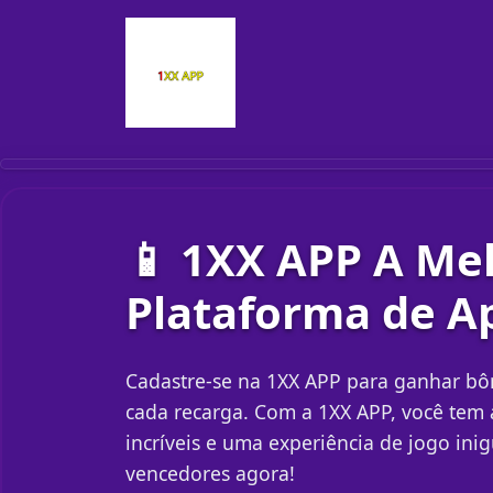
📱 1XX APP A Me
Plataforma de A
Cadastre-se na 1XX APP para ganhar bô
cada recarga. Com a 1XX APP, você tem
incríveis e uma experiência de jogo inig
vencedores agora!