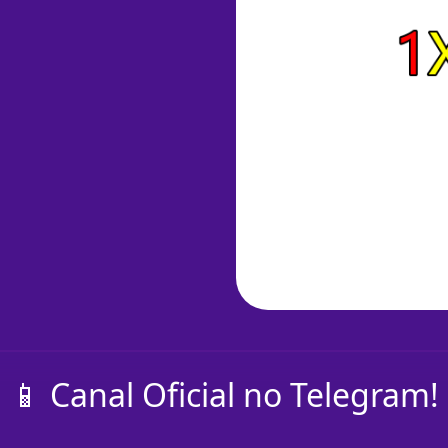
📱 Canal Oficial no Telegram!