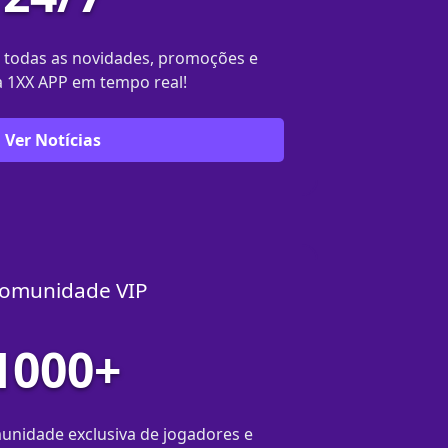
e todas as novidades, promoções e
a 1XX APP em tempo real!
Ver Notícias
Comunidade VIP
1000+
unidade exclusiva de jogadores e