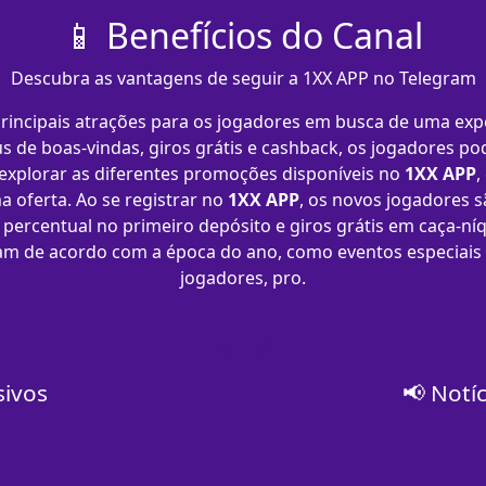
📱 Benefícios do Canal
Descubra as vantagens de seguir a 1XX APP no Telegram
rincipais atrações para os jogadores em busca de uma exp
us de boas-vindas, giros grátis e cashback, os jogadores 
 explorar as diferentes promoções disponíveis no
1XX APP
,
 oferta. Ao se registrar no
1XX APP
, os novos jogadores 
percentual no primeiro depósito e giros grátis em caça-níq
am de acordo com a época do ano, como eventos especiais 
jogadores, pro.
sivos
📢 Notí