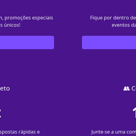
m, promoções especiais
Fique por dentro d
s únicos!
eventos d
reto
👥 
t
espostas rápidas e
Junte-se a uma com