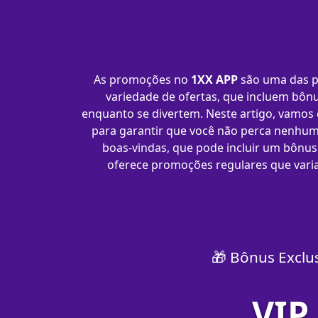
As promoções no
1XX APP
são uma das p
variedade de ofertas, que incluem bôn
enquanto se divertem. Neste artigo, vamos
para garantir que você não perca nenhuma
boas-vindas, que pode incluir um bônus 
oferece promoções regulares que vari
🎁 Bônus Exclu
VIP