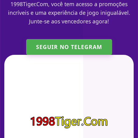
1998Tiger.Com, você tem acesso a promoções
incríveis e uma experiência de jogo inigualável.
Junte-se aos vencedores agora!
SEGUIR NO TELEGRAM