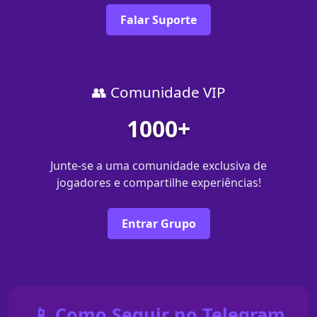
Falar Suporte
👥 Comunidade VIP
1000+
Junte-se a uma comunidade exclusiva de
jogadores e compartilhe experiências!
Entrar Grupo
📱 Como Seguir no Telegram