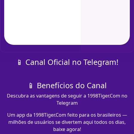
📱 Canal Oficial no Telegram!
📱 Benefícios do Canal
Descubra as vantagens de seguir a 1998Tiger.Com no
Telegram
Um app da 1998Tiger.Com feito para os brasileiros —
milhões de usuários se divertem aqui todos os dias,
baixe agora!