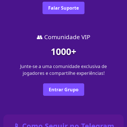
Falar Suporte
👥 Comunidade VIP
1000+
Junte-se a uma comunidade exclusiva de
jogadores e compartilhe experiências!
Entrar Grupo
📱 Como Seguir no Telegram