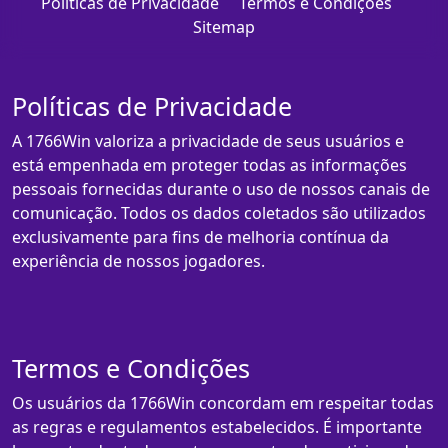
Políticas de Privacidade
Termos e Condições
Sitemap
Políticas de Privacidade
A 1766Win valoriza a privacidade de seus usuários e
está empenhada em proteger todas as informações
pessoais fornecidas durante o uso de nossos canais de
comunicação. Todos os dados coletados são utilizados
exclusivamente para fins de melhoria contínua da
experiência de nossos jogadores.
Termos e Condições
Os usuários da 1766Win concordam em respeitar todas
as regras e regulamentos estabelecidos. É importante