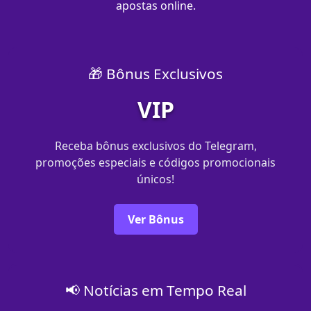
apostas online.
🎁 Bônus Exclusivos
VIP
Receba bônus exclusivos do Telegram,
promoções especiais e códigos promocionais
únicos!
Ver Bônus
📢 Notícias em Tempo Real