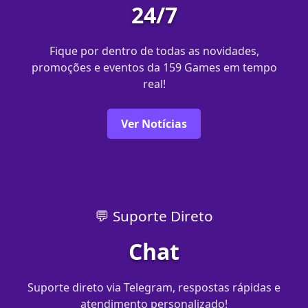
24/7
Fique por dentro de todas as novidades,
promoções e eventos da 159 Games em tempo
real!
Ver Notícias
💬 Suporte Direto
Chat
Suporte direto via Telegram, respostas rápidas e
atendimento personalizado!