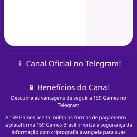
📱 Canal Oficial no Telegram!
📱 Benefícios do Canal
Descubra as vantagens de seguir a 159 Games no
Telegram
A 159 Games aceita múltiplas formas de pagamento —
a plataforma 159 Games Brasil prioriza a segurança da
informação com criptografia avançada para suas