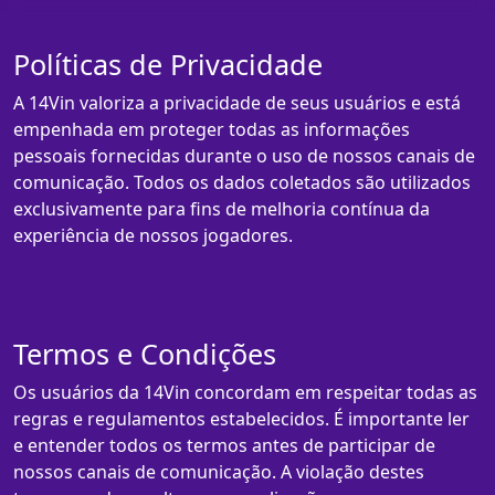
Políticas de Privacidade
A 14Vin valoriza a privacidade de seus usuários e está
empenhada em proteger todas as informações
pessoais fornecidas durante o uso de nossos canais de
comunicação. Todos os dados coletados são utilizados
exclusivamente para fins de melhoria contínua da
experiência de nossos jogadores.
Termos e Condições
Os usuários da 14Vin concordam em respeitar todas as
regras e regulamentos estabelecidos. É importante ler
e entender todos os termos antes de participar de
nossos canais de comunicação. A violação destes