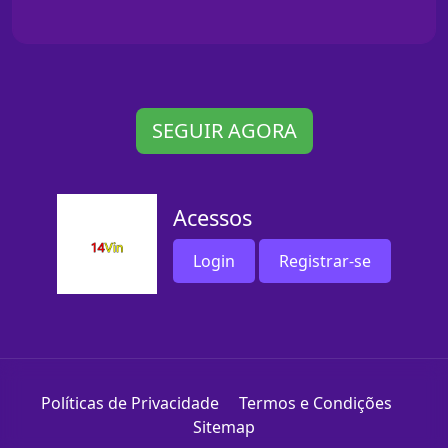
SEGUIR AGORA
Acessos
Login
Registrar-se
Políticas de Privacidade
Termos e Condições
Sitemap