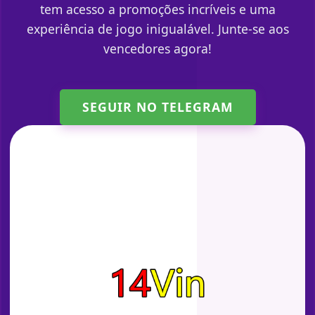
tem acesso a promoções incríveis e uma
experiência de jogo inigualável. Junte-se aos
vencedores agora!
SEGUIR NO TELEGRAM