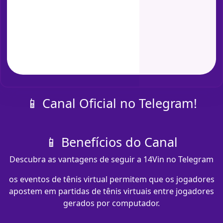
📱 Canal Oficial no Telegram!
📱 Benefícios do Canal
Descubra as vantagens de seguir a 14Vin no Telegram
os eventos de tênis virtual permitem que os jogadores
apostem em partidas de tênis virtuais entre jogadores
gerados por computador.