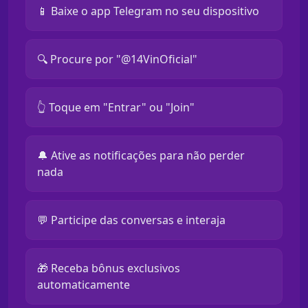
📱 Baixe o app Telegram no seu dispositivo
🔍 Procure por "@14VinOficial"
👆 Toque em "Entrar" ou "Join"
🔔 Ative as notificações para não perder
nada
💬 Participe das conversas e interaja
🎁 Receba bônus exclusivos
automaticamente