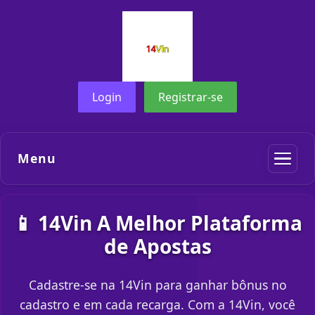
Login
Registrar-se
Menu
📱 14Vin A Melhor Plataforma
de Apostas
Cadastre-se na 14Vin para ganhar bônus no
cadastro e em cada recarga. Com a 14Vin, você