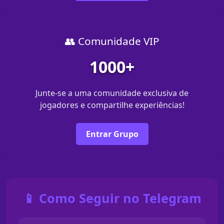
👥 Comunidade VIP
1000+
Junte-se a uma comunidade exclusiva de
jogadores e compartilhe experiências!
Entrar Grupo
📱 Como Seguir no Telegram