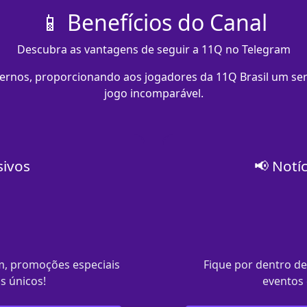
📱 Benefícios do Canal
Descubra as vantagens de seguir a 11Q no Telegram
rnos, proporcionando aos jogadores da 11Q Brasil um serv
jogo incomparável.
sivos
📢 Notí
m, promoções especiais
Fique por dentro d
s únicos!
eventos 