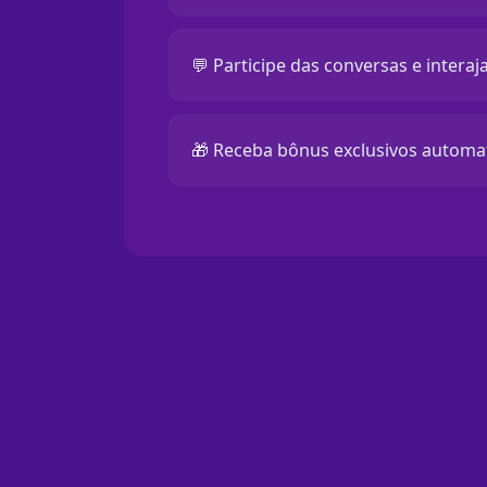
💬 Participe das conversas e interaj
🎁 Receba bônus exclusivos autom