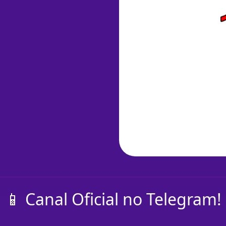
📱 Canal Oficial no Telegram!