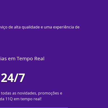
iço de alta qualidade e uma experiência de
cias em Tempo Real
24/7
e todas as novidades, promoções e
da 11Q em tempo real!