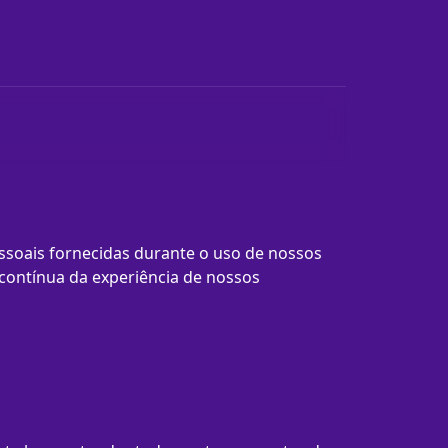
ssoais fornecidas durante o uso de nossos
 contínua da experiência de nossos