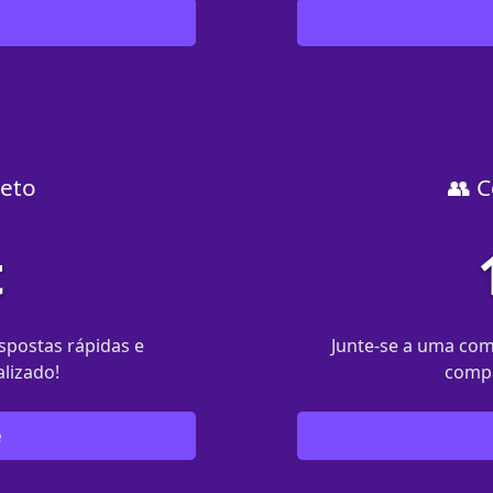
reto
👥 
t
espostas rápidas e
Junte-se a uma com
lizado!
compa
e