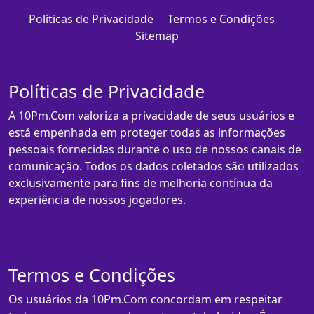
Políticas de Privacidade
Termos e Condições
Sitemap
Políticas de Privacidade
A 10Pm.Com valoriza a privacidade de seus usuários e
está empenhada em proteger todas as informações
pessoais fornecidas durante o uso de nossos canais de
comunicação. Todos os dados coletados são utilizados
exclusivamente para fins de melhoria contínua da
experiência de nossos jogadores.
Termos e Condições
Os usuários da 10Pm.Com concordam em respeitar