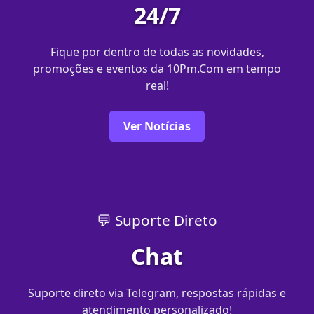
24/7
Fique por dentro de todas as novidades,
promoções e eventos da 10Pm.Com em tempo
real!
Ver Notícias
💬 Suporte Direto
Chat
Suporte direto via Telegram, respostas rápidas e
atendimento personalizado!