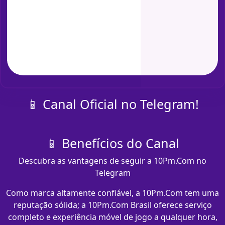
📱 Canal Oficial no Telegram!
📱 Benefícios do Canal
Descubra as vantagens de seguir a 10Pm.Com no
Telegram
Como marca altamente confiável, a 10Pm.Com tem uma
reputação sólida; a 10Pm.Com Brasil oferece serviço
completo e experiência móvel de jogo a qualquer hora,