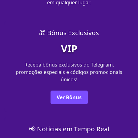
em qualquer lugar.
🎁 Bônus Exclusivos
VIP
Receba bônus exclusivos do Telegram,
promoções especiais e códigos promocionais
únicos!
Ver Bônus
📢 Notícias em Tempo Real