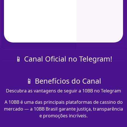
📱 Canal Oficial no Telegram!
📱 Benefícios do Canal
Descubra as vantagens de seguir a 10BB no Telegram
A 10BB é uma das principais plataformas de cassino do
mercado — a 10BB Brasil garante justiça, transparência
e promoções incríveis.