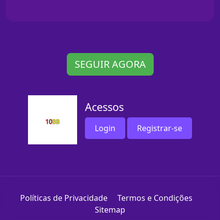
SEGUIR AGORA
Acessos
Login
Registrar-se
Políticas de Privacidade
Termos e Condições
Sitemap