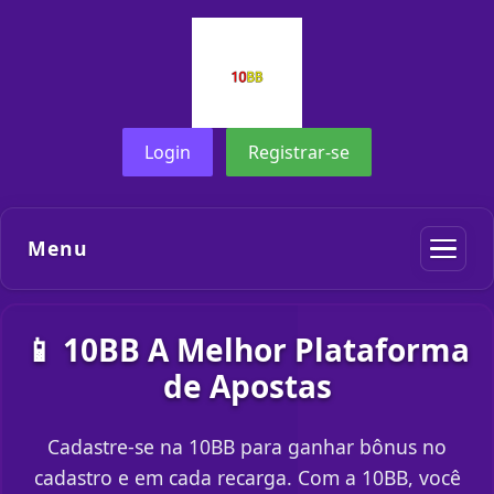
Login
Registrar-se
Menu
📱 10BB A Melhor Plataforma
de Apostas
Cadastre-se na 10BB para ganhar bônus no
cadastro e em cada recarga. Com a 10BB, você