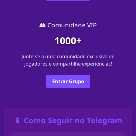
👥 Comunidade VIP
1000+
Junte-se a uma comunidade exclusiva de
jogadores e compartilhe experiências!
Entrar Grupo
📱 Como Seguir no Telegram