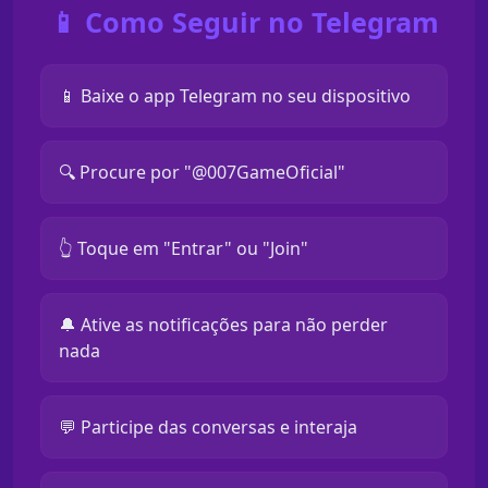
📱 Como Seguir no Telegram
📱 Baixe o app Telegram no seu dispositivo
🔍 Procure por "@007GameOficial"
👆 Toque em "Entrar" ou "Join"
🔔 Ative as notificações para não perder
nada
💬 Participe das conversas e interaja