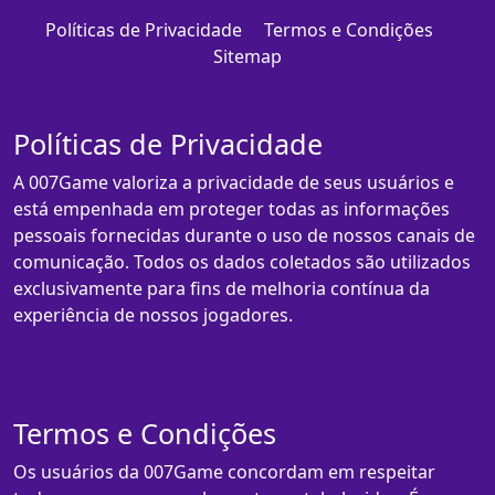
Políticas de Privacidade
Termos e Condições
Sitemap
Políticas de Privacidade
A 007Game valoriza a privacidade de seus usuários e
está empenhada em proteger todas as informações
pessoais fornecidas durante o uso de nossos canais de
comunicação. Todos os dados coletados são utilizados
exclusivamente para fins de melhoria contínua da
experiência de nossos jogadores.
Termos e Condições
Os usuários da 007Game concordam em respeitar