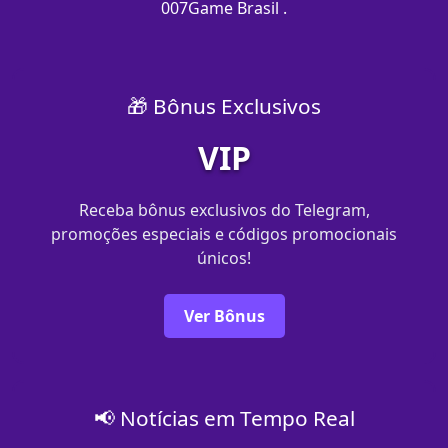
007Game Brasil .
🎁 Bônus Exclusivos
VIP
Receba bônus exclusivos do Telegram,
promoções especiais e códigos promocionais
únicos!
Ver Bônus
📢 Notícias em Tempo Real